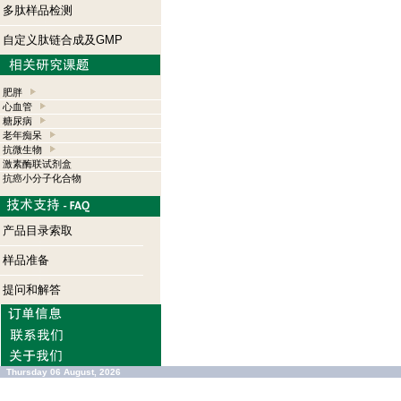
多肽样品检测
自定义肽链合成及GMP
肥胖
心血管
糖尿病
老年痴呆
抗微生物
激素酶联试剂盒
抗癌小分子化合物
产品目录索取
样品准备
提问和解答
Thursday 06 August, 2026