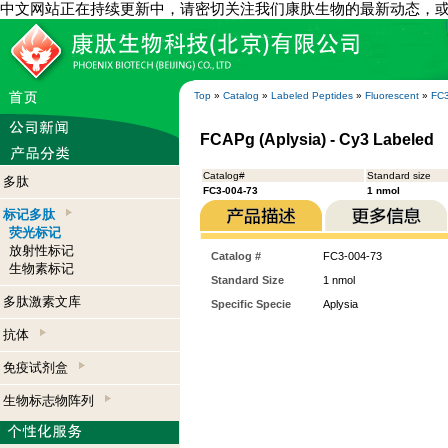
中文网站正在持续更新中，请密切关注我们康肽生物的最新动态，
Top
»
Catalog
»
Labeled Peptides
»
Fluorescent
»
FC3
FCAPg (Aplysia) - Cy3 Labeled
Catalog#
Standard size
多肽
FC3-004-73
1 nmol
标记多肽
荧光标记
放射性标记
Catalog #
FC3-004-73
生物素标记
Standard Size
1 nmol
多肽激素文库
Specific Specie
Aplysia
抗体
免疫试剂盒
生物标志物阵列