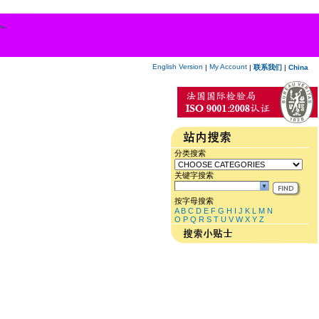
English Version
My Account
|
|
联系我们
|
China
分类搜索
关键字搜索
按字母搜索
A
B
C
D
E
F
G
H
I
J
K
L
M
N
O
P
Q
R
S
T
U
V
W
X
Y
Z