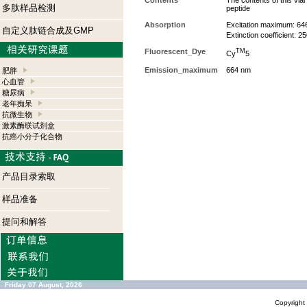
Contents
The contents of this via
多肽样品检测
peptide
Absorption
Excitation maximum: 64
自定义肽链合成及GMP
Extinction coefficient: 
Fluorescent_Dye
TM
Cy
5
Emission_maximum
664 nm
肥胖
心血管
糖尿病
老年痴呆
抗微生物
激素酶联试剂盒
抗癌小分子化合物
产品目录索取
样品准备
提问和解答
Friday 07 August, 2026
Copyrigh