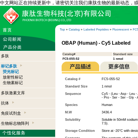
中文网站正在持续更新中，请密切关注我们康肽生物的最新动态，
Top
»
Catalog
»
Labeled Peptides
»
Fluorescent
»
FC5
OBAP (Human) - Cy5 Labeled
Catalog#
Standard size
多肽
FC5-055-52
1 nmol
标记多肽
荧光标记
放射性标记
Catalog #
FC5-055-52
生物素标记
Standard Size
1 nmol
多肽激素文库
Sequence
Cy5 - (Leu - Asp - Leu - 
- Pro - Ser - Ser - Gly - 
抗体
Species
Human
M.W
3436.4
免疫试剂盒
Solubility
Soluble in 50mM sodium
生物标志物阵列
7.5).
Storage Condition
Store at -20°C with desi