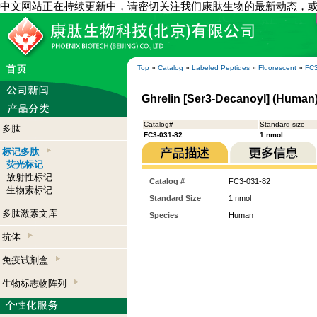
中文网站正在持续更新中，请密切关注我们康肽生物的最新动态，
Top
»
Catalog
»
Labeled Peptides
»
Fluorescent
»
FC3
Ghrelin [Ser3-Decanoyl] (Human)
Catalog#
Standard size
多肽
FC3-031-82
1 nmol
标记多肽
荧光标记
放射性标记
Catalog #
FC3-031-82
生物素标记
Standard Size
1 nmol
多肽激素文库
Species
Human
抗体
免疫试剂盒
生物标志物阵列