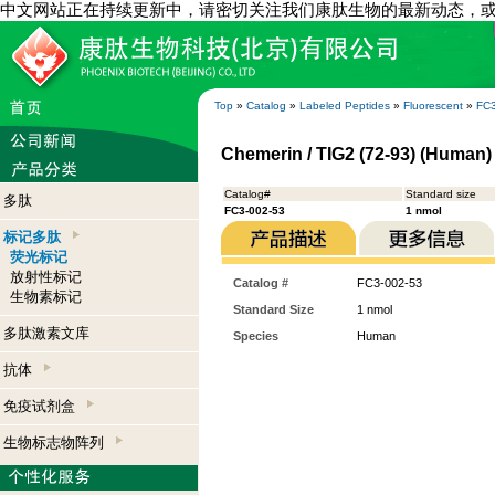
中文网站正在持续更新中，请密切关注我们康肽生物的最新动态，
Top
»
Catalog
»
Labeled Peptides
»
Fluorescent
»
FC3
Chemerin / TIG2 (72-93) (Human)
Catalog#
Standard size
多肽
FC3-002-53
1 nmol
标记多肽
荧光标记
放射性标记
Catalog #
FC3-002-53
生物素标记
Standard Size
1 nmol
多肽激素文库
Species
Human
抗体
免疫试剂盒
生物标志物阵列