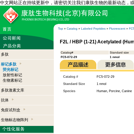
中文网站正在持续更新中，请密切关注我们康肽生物的最新动态，
Top
»
Catalog
»
Labeled Peptides
»
Fluorescent
»
FC5
F2L / HBP (1-21) Acetylated (Hu
Catalog#
Standard size
多肽
FC5-072-29
1 nmol
标记多肽
荧光标记
放射性标记
Catalog #
FC5-072-29
生物素标记
Standard Size
1 nmol
多肽激素文库
Species
Human, Porcine, Canine
抗体
免疫试剂盒
生物标志物阵列