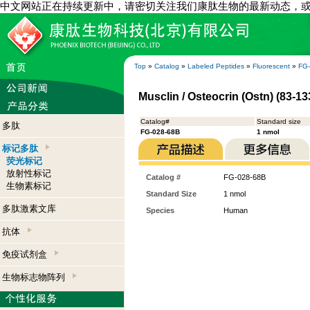
中文网站正在持续更新中，请密切关注我们康肽生物的最新动态，
Top
»
Catalog
»
Labeled Peptides
»
Fluorescent
»
FG
Musclin / Osteocrin (Ostn) (83-1
Catalog#
Standard size
多肽
FG-028-68B
1 nmol
标记多肽
荧光标记
放射性标记
Catalog #
FG-028-68B
生物素标记
Standard Size
1 nmol
多肽激素文库
Species
Human
抗体
免疫试剂盒
生物标志物阵列