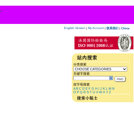
English Version
My Account
|
|
联系我们
|
China
分类搜索
关键字搜索
按字母搜索
A
B
C
D
E
F
G
H
I
J
K
L
M
N
O
P
Q
R
S
T
U
V
W
X
Y
Z