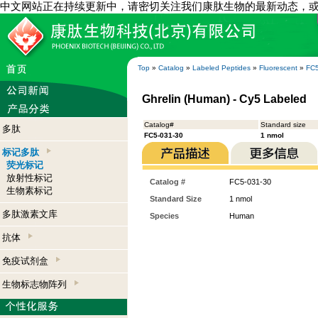
中文网站正在持续更新中，请密切关注我们康肽生物的最新动态，
Top
»
Catalog
»
Labeled Peptides
»
Fluorescent
»
FC5
Ghrelin (Human) - Cy5 Labeled
Catalog#
Standard size
多肽
FC5-031-30
1 nmol
标记多肽
荧光标记
放射性标记
Catalog #
FC5-031-30
生物素标记
Standard Size
1 nmol
多肽激素文库
Species
Human
抗体
免疫试剂盒
生物标志物阵列