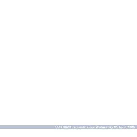
156176691 requests since Wednesday 05 April, 2006