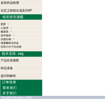
多肽样品检测
自定义肽链合成及GMP
肥胖
心血管
糖尿病
老年痴呆
抗微生物
激素酶联试剂盒
抗癌小分子化合物
产品目录索取
样品准备
提问和解答
Thursday 06 August, 2026