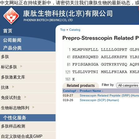
中文网站正在持续更新中，请密切关注我们康肽生物的最新动态，
Top
»
Catalog
多肽
标记多肽
多肽激素文库
Filter by :
抗体
Catalog# -
Product Name -
019-27
Stresscopin Related Peptide (SRP) (Hum
免疫试剂盒
019-26
Stresscopin (SCP) (Human)
生物标志物阵列
多肽样品检测
自定义肽链合成及GMP