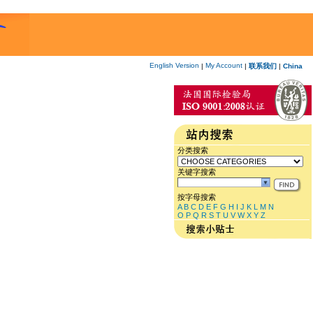
English Version
My Account
|
|
联系我们
|
China
分类搜索
关键字搜索
按字母搜索
A
B
C
D
E
F
G
H
I
J
K
L
M
N
O
P
Q
R
S
T
U
V
W
X
Y
Z