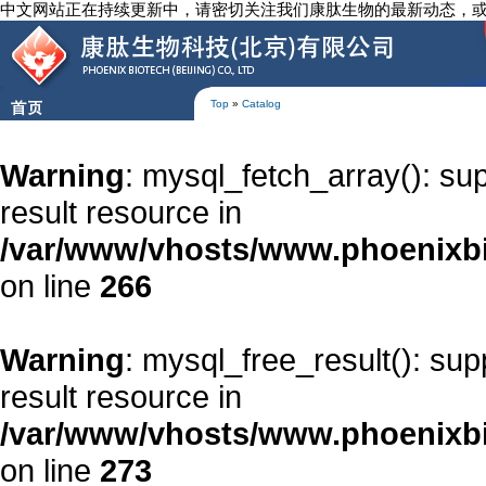
中文网站正在持续更新中，请密切关注我们康肽生物的最新动态，
Top
»
Catalog
Warning
: mysql_fetch_array(): su
result resource in
/var/www/vhosts/www.phoenixbi
on line
266
Warning
: mysql_free_result(): su
result resource in
/var/www/vhosts/www.phoenixbi
on line
273