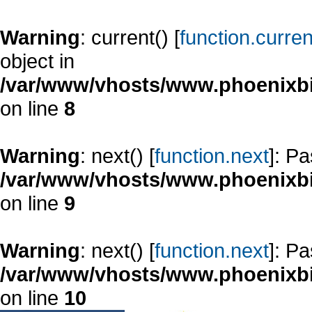
Warning
: current() [
function.curren
object in
/var/www/vhosts/www.phoenixbi
on line
8
Warning
: next() [
function.next
]: Pa
/var/www/vhosts/www.phoenixbi
on line
9
Warning
: next() [
function.next
]: Pa
/var/www/vhosts/www.phoenixbi
on line
10