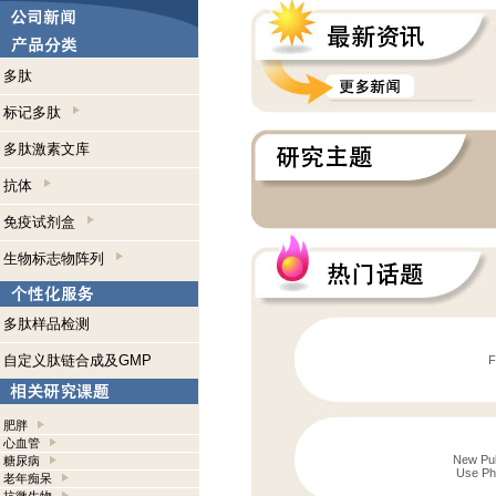
多肽
标记多肽
多肽激素文库
抗体
免疫试剂盒
生物标志物阵列
多肽样品检测
自定义肽链合成及GMP
F
肥胖
心血管
New Publ
糖尿病
Use Pho
老年痴呆