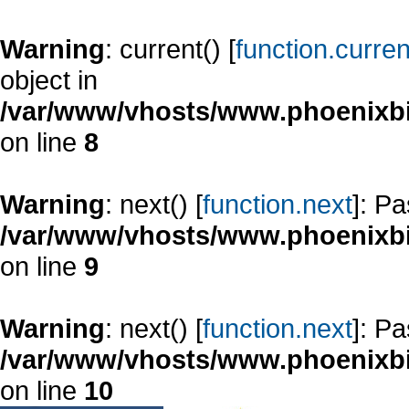
Warning
: current() [
function.curren
object in
/var/www/vhosts/www.phoenixbi
on line
8
Warning
: next() [
function.next
]: Pa
/var/www/vhosts/www.phoenixbi
on line
9
Warning
: next() [
function.next
]: Pa
/var/www/vhosts/www.phoenixbi
on line
10