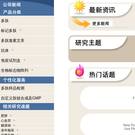
多肽
标记多肽
多肽激素文库
抗体
免疫试剂盒
生物标志物阵列
多肽样品检测
自定义肽链合成及GMP
F
肥胖
心血管
New Publ
糖尿病
Use Pho
老年痴呆