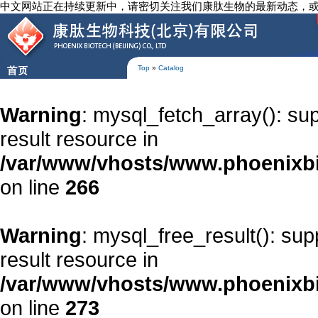
中文网站正在持续更新中，请密切关注我们康肽生物的最新动态，
Top
»
Catalog
Warning
: mysql_fetch_array(): su
result resource in
/var/www/vhosts/www.phoenixbi
on line
266
Warning
: mysql_free_result(): su
result resource in
/var/www/vhosts/www.phoenixbi
on line
273