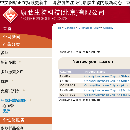
中文网站正在持续更新中，请密切关注我们康肽生物的最新动态，
Top
»
Catalog
»
Biomarker Array
»
Obesity
Displaying
1
to
5
(of
5
products)
多肽
Narrow your search
标记多肽
多肽激素文库
Catalog#
Product Name
OC-002
Obesity Biomarker Chip Kit Slides
抗体
OC-003
Obesity Biomarker Chip Kit Slides 
OC-KF-002
Obesity Biomarker Chip Kit (Human
OC-KC-003
Obesity Biomarker Chip Kit (Rat, 
免疫试剂盒
OC-KF-003
Obesity Biomarker Chip Kit (Rat, M
Displaying
1
to
5
(of
5
products)
生物标志物阵列
心血管
肥胖
多肽样品检测