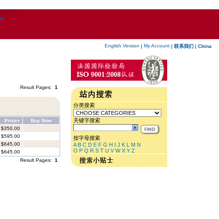
English Version
My Account
|
|
联系我们
|
China
Result Pages:
1
分类搜索
关键字搜索
Price+
Buy Now
$350.00
$595.00
按字母搜索
$645.00
A
B
C
D
E
F
G
H
I
J
K
L
M
N
O
P
Q
R
S
T
U
V
W
X
Y
Z
$645.00
Result Pages:
1