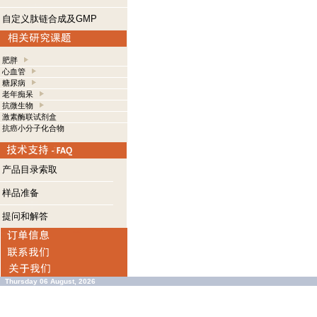
自定义肽链合成及GMP
肥胖
心血管
糖尿病
老年痴呆
抗微生物
激素酶联试剂盒
抗癌小分子化合物
产品目录索取
样品准备
提问和解答
Thursday 06 August, 2026