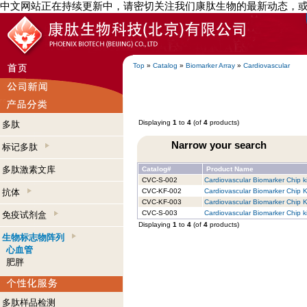
中文网站正在持续更新中，请密切关注我们康肽生物的最新动态，
Top
»
Catalog
»
Biomarker Array
»
Cardiovascular
Displaying
1
to
4
(of
4
products)
多肽
Narrow your search
标记多肽
多肽激素文库
Catalog#
Product Name
CVC-S-002
Cardiovascular Biomarker Chip ki
抗体
CVC-KF-002
Cardiovascular Biomarker Chip Ki
CVC-KF-003
Cardiovascular Biomarker Chip Ki
CVC-S-003
Cardiovascular Biomarker Chip ki
免疫试剂盒
Displaying
1
to
4
(of
4
products)
生物标志物阵列
心血管
肥胖
多肽样品检测