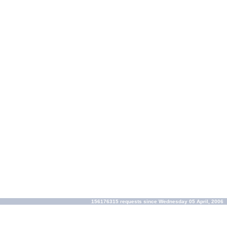
156176315 requests since Wednesday 05 April, 2006