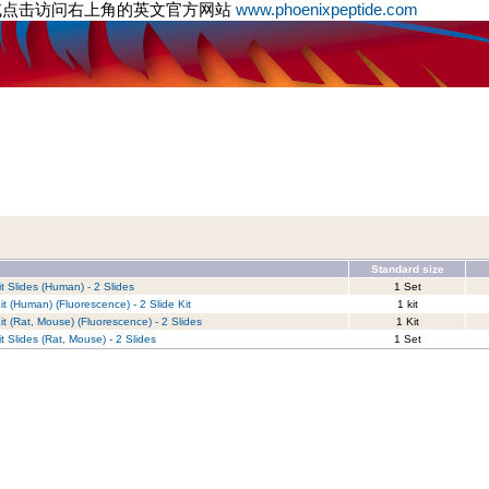
或点击访问右上角的英文官方网站
www.phoenixpeptide.com
Standard size
t Slides (Human) - 2 Slides
1 Set
t (Human) (Fluorescence) - 2 Slide Kit
1 kit
t (Rat, Mouse) (Fluorescence) - 2 Slides
1 Kit
t Slides (Rat, Mouse) - 2 Slides
1 Set