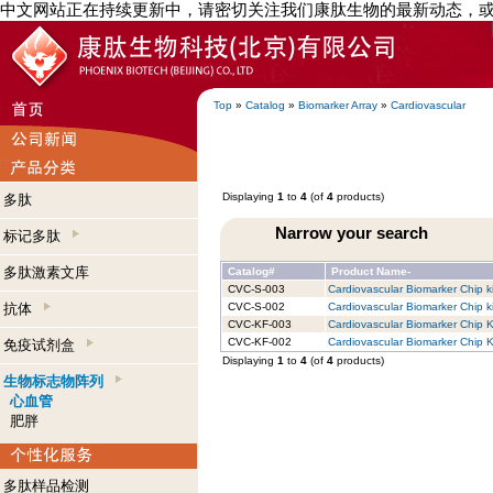
中文网站正在持续更新中，请密切关注我们康肽生物的最新动态，
Top
»
Catalog
»
Biomarker Array
»
Cardiovascular
Displaying
1
to
4
(of
4
products)
多肽
Narrow your search
标记多肽
多肽激素文库
Catalog#
Product Name-
CVC-S-003
Cardiovascular Biomarker Chip ki
抗体
CVC-S-002
Cardiovascular Biomarker Chip ki
CVC-KF-003
Cardiovascular Biomarker Chip Ki
CVC-KF-002
Cardiovascular Biomarker Chip Ki
免疫试剂盒
Displaying
1
to
4
(of
4
products)
生物标志物阵列
心血管
肥胖
多肽样品检测