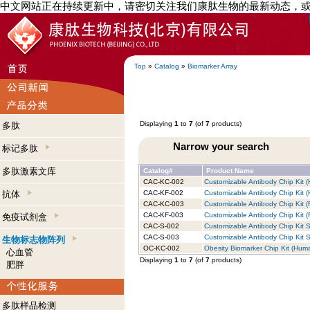
中文网站正在持续更新中，请密切关注我们康肽生物的最新动态，
Top
»
Catalog
»
Biomarker Array
Displaying
1
to
7
(of
7
products)
多肽
Narrow your search
标记多肽
多肽激素文库
Catalog#
Product Name
CAC-KC-002
Customizable Antibody Chip Kit (
抗体
CAC-KF-002
Customizable Antibody Chip Kit (
CAC-KC-003
Customizable Antibody Chip Kit (
CAC-KF-003
Customizable Antibody Chip Kit (R
免疫试剂盒
CAC-S-002
Customizable Antibody Chip Kit S
CAC-S-003
Customizable Antibody Chip Kit S
生物标志物阵列
OC-KC-002
Obesity Biomarker Chip Kit (Huma
心血管
Displaying
1
to
7
(of
7
products)
肥胖
多肽样品检测