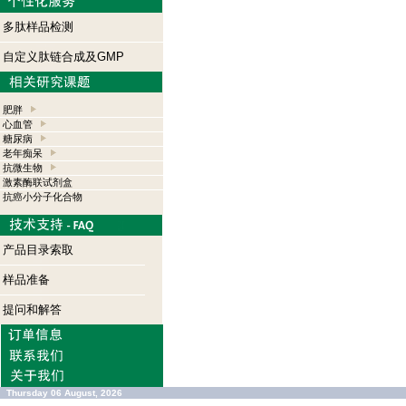
多肽样品检测
自定义肽链合成及GMP
肥胖
心血管
糖尿病
老年痴呆
抗微生物
激素酶联试剂盒
抗癌小分子化合物
产品目录索取
样品准备
提问和解答
Thursday 06 August, 2026