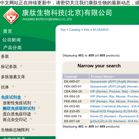
中文网站正在持续更新中，请密切关注我们康肽生物的最新动态，
Top
»
Catalog
»
Kits
»
ELISA/EIA
Displaying
401
to
409
(of
409
products)
多肽
Narrow your search
标记多肽
多肽激素文库
Catalog#
Product Name+
EK-065-07
Vasopressin (AVP) [Arg8] (Human, 
抗体
FEK-065-07
Vasopressin (AVP) [Arg8] (Human, 
CEK-064-16
VIP (Human, Porcine, Rat) - Chem
EK-064-16
VIP (Human, Rat, Mouse, Porcine, 
免疫试剂盒
FEK-064-16
VIP (Human, Rat, Mouse, Porcine, 
放射性免疫试剂
EK-003-80
Visfatin C-terminal (Human) - EIA K
酶联免疫吸附试剂
EK-310-45
Visual hCG Pregnancy ELISA Kit
蛋白质免疫印迹
FEK-046-74
Xenin-25 (Human) - Fluorescent E
斑点杂交印记
EK-007-19
[pGlu1]-ELA-32 (Human) - EIA Kit
Displaying
401
to
409
(of
409
products)
生物标志物阵列