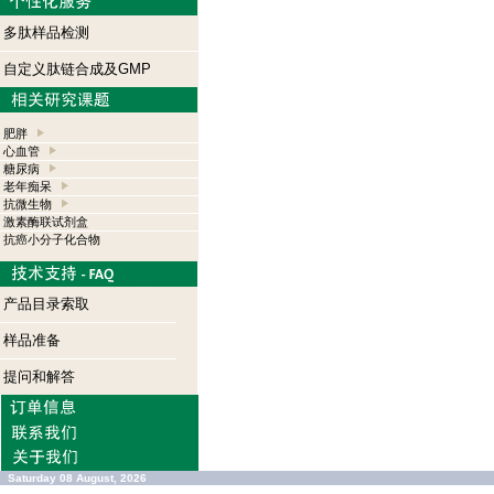
多肽样品检测
自定义肽链合成及GMP
肥胖
心血管
糖尿病
老年痴呆
抗微生物
激素酶联试剂盒
抗癌小分子化合物
产品目录索取
样品准备
提问和解答
Saturday 08 August, 2026