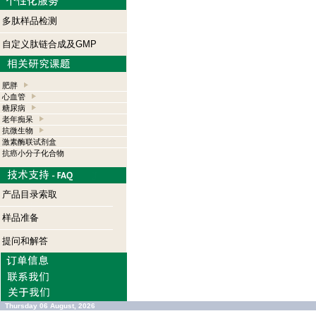
多肽样品检测
自定义肽链合成及GMP
肥胖
心血管
糖尿病
老年痴呆
抗微生物
激素酶联试剂盒
抗癌小分子化合物
产品目录索取
样品准备
提问和解答
Thursday 06 August, 2026