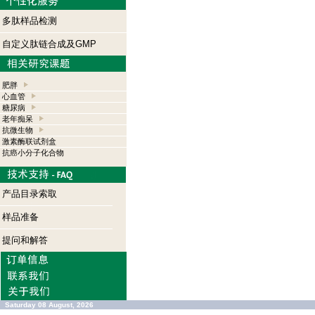
多肽样品检测
自定义肽链合成及GMP
肥胖
心血管
糖尿病
老年痴呆
抗微生物
激素酶联试剂盒
抗癌小分子化合物
产品目录索取
样品准备
提问和解答
Saturday 08 August, 2026