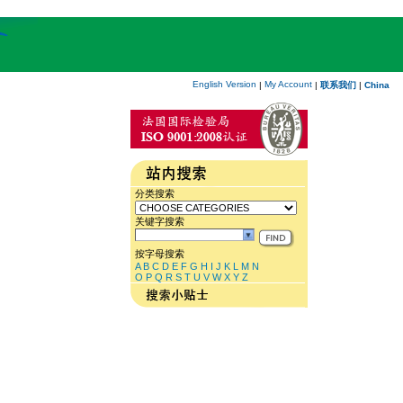
English Version
My Account
|
|
联系我们
|
China
分类搜索
关键字搜索
按字母搜索
A
B
C
D
E
F
G
H
I
J
K
L
M
N
O
P
Q
R
S
T
U
V
W
X
Y
Z