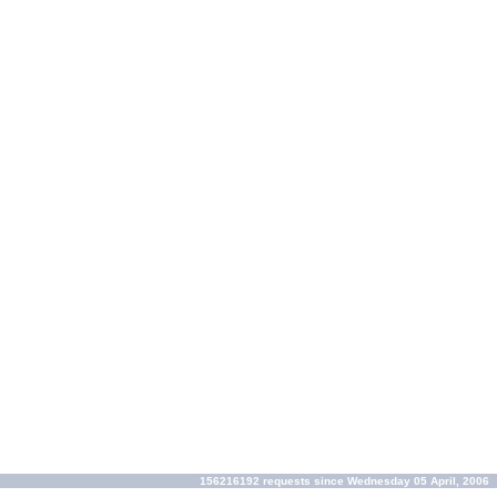
156216192 requests since Wednesday 05 April, 2006