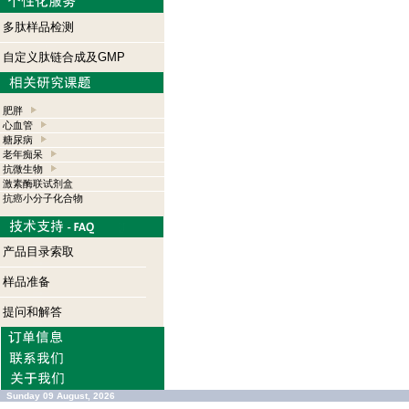
多肽样品检测
自定义肽链合成及GMP
肥胖
心血管
糖尿病
老年痴呆
抗微生物
激素酶联试剂盒
抗癌小分子化合物
产品目录索取
样品准备
提问和解答
Sunday 09 August, 2026