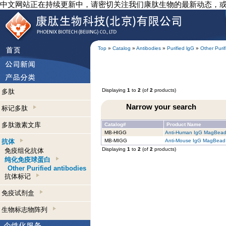
中文网站正在持续更新中，请密切关注我们康肽生物的最新动态，
Top
»
Catalog
»
Antibodies
»
Purified lgG
»
Other Purif
Displaying
1
to
2
(of
2
products)
多肽
Narrow your search
标记多肽
多肽激素文库
Catalog#
Product Name
MB-HIGG
Anti-Human IgG MagBea
抗体
MB-MIGG
Anti-Mouse IgG MagBead
Displaying
1
to
2
(of
2
products)
免疫组化抗体
纯化免疫球蛋白
Other Purified antibodies
抗体标记
免疫试剂盒
生物标志物阵列