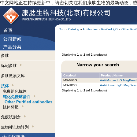
中文网站正在持续更新中，请密切关注我们康肽生物的最新动态，
Top
»
Catalog
»
Antibodies
»
Purified lgG
»
Other Purif
Displaying
1
to
2
(of
2
products)
多肽
Narrow your search
标记多肽
多肽激素文库
Catalog#
Product Name-
MB-MIGG
Anti-Mouse IgG MagBead
抗体
MB-HIGG
Anti-Human IgG MagBea
Displaying
1
to
2
(of
2
products)
免疫组化抗体
纯化免疫球蛋白
Other Purified antibodies
抗体标记
免疫试剂盒
生物标志物阵列