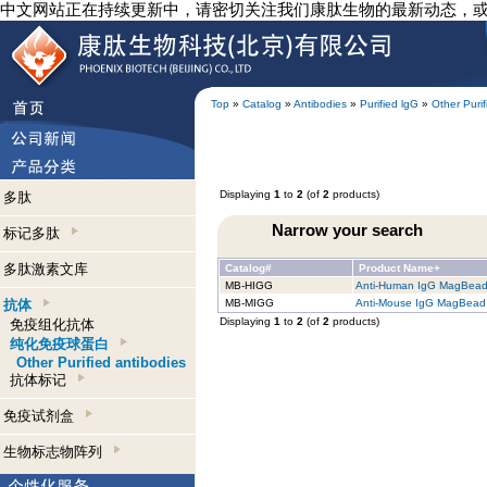
中文网站正在持续更新中，请密切关注我们康肽生物的最新动态，
Top
»
Catalog
»
Antibodies
»
Purified lgG
»
Other Purif
Displaying
1
to
2
(of
2
products)
多肽
Narrow your search
标记多肽
多肽激素文库
Catalog#
Product Name+
MB-HIGG
Anti-Human IgG MagBea
抗体
MB-MIGG
Anti-Mouse IgG MagBead
Displaying
1
to
2
(of
2
products)
免疫组化抗体
纯化免疫球蛋白
Other Purified antibodies
抗体标记
免疫试剂盒
生物标志物阵列