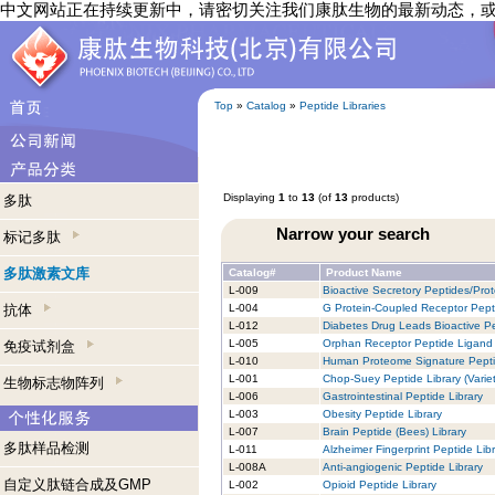
中文网站正在持续更新中，请密切关注我们康肽生物的最新动态，
Top
»
Catalog
»
Peptide Libraries
Displaying
1
to
13
(of
13
products)
多肽
Narrow your search
标记多肽
多肽激素文库
Catalog#
Product Name
L-009
Bioactive Secretory Peptides/Prot
抗体
L-004
G Protein-Coupled Receptor Pept
L-012
Diabetes Drug Leads Bioactive Pe
L-005
Orphan Receptor Peptide Ligand 
免疫试剂盒
L-010
Human Proteome Signature Pepti
L-001
Chop-Suey Peptide Library (Variet
生物标志物阵列
L-006
Gastrointestinal Peptide Library
L-003
Obesity Peptide Library
L-007
Brain Peptide (Bees) Library
多肽样品检测
L-011
Alzheimer Fingerprint Peptide Lib
L-008A
Anti-angiogenic Peptide Library
自定义肽链合成及GMP
L-002
Opioid Peptide Library