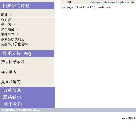
L-013
Immunomodulatory Peptides Libra
Displaying
1
to
13
(of
13
products)
肥胖
心血管
糖尿病
老年痴呆
抗微生物
激素酶联试剂盒
抗癌小分子化合物
产品目录索取
样品准备
提问和解答
Saturday 08 August, 2026
Copyrigh