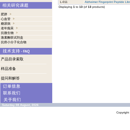
L-011
Alzheimer Fingerprint Peptide Lib
Displaying
1
to
13
(of
13
products)
肥胖
心血管
糖尿病
老年痴呆
抗微生物
激素酶联试剂盒
抗癌小分子化合物
产品目录索取
样品准备
提问和解答
Saturday 08 August, 2026
Copyrigh