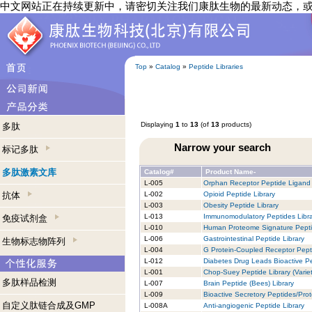
中文网站正在持续更新中，请密切关注我们康肽生物的最新动态，
Top
»
Catalog
»
Peptide Libraries
Displaying
1
to
13
(of
13
products)
多肽
Narrow your search
标记多肽
多肽激素文库
Catalog#
Product Name-
L-005
Orphan Receptor Peptide Ligand 
抗体
L-002
Opioid Peptide Library
L-003
Obesity Peptide Library
L-013
Immunomodulatory Peptides Libra
免疫试剂盒
L-010
Human Proteome Signature Pepti
L-006
Gastrointestinal Peptide Library
生物标志物阵列
L-004
G Protein-Coupled Receptor Pept
L-012
Diabetes Drug Leads Bioactive Pe
L-001
Chop-Suey Peptide Library (Variet
多肽样品检测
L-007
Brain Peptide (Bees) Library
L-009
Bioactive Secretory Peptides/Prot
自定义肽链合成及GMP
L-008A
Anti-angiogenic Peptide Library