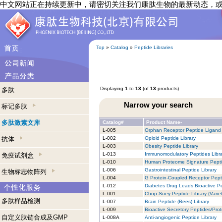
中文网站正在持续更新中，请密切关注我们康肽生物的最新动态，
Top
»
Catalog
»
Peptide Libraries
Displaying
1
to
13
(of
13
products)
多肽
Narrow your search
标记多肽
多肽激素文库
Catalog#
Product Name-
L-005
Orphan Receptor Peptide Ligand 
抗体
L-002
Opioid Peptide Library
L-003
Obesity Peptide Library
L-013
Immunomodulatory Peptides Libra
免疫试剂盒
L-010
Human Proteome Signature Pepti
L-006
Gastrointestinal Peptide Library
生物标志物阵列
L-004
G Protein-Coupled Receptor Pept
L-012
Diabetes Drug Leads Bioactive Pe
L-001
Chop-Suey Peptide Library (Variet
多肽样品检测
L-007
Brain Peptide (Bees) Library
L-009
Bioactive Secretory Peptides/Prot
自定义肽链合成及GMP
L-008A
Anti-angiogenic Peptide Library