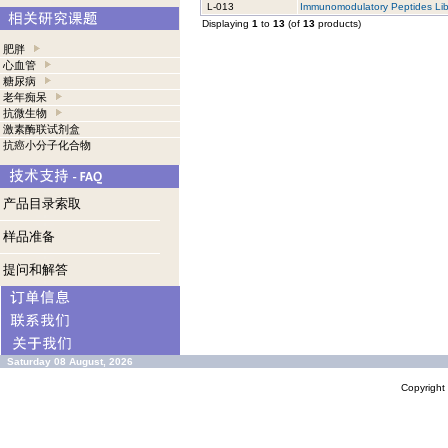
L-013
Immunomodulatory Peptides Lib
Displaying
1
to
13
(of
13
products)
肥胖
心血管
糖尿病
老年痴呆
抗微生物
激素酶联试剂盒
抗癌小分子化合物
产品目录索取
样品准备
提问和解答
Saturday 08 August, 2026
Copyrigh