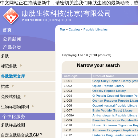
中文网站正在持续更新中，请密切关注我们康肽生物的最新动态，
Top
»
Catalog
»
Peptide Libraries
Displaying
1
to
13
(of
13
products)
多肽
Narrow your search
标记多肽
多肽激素文库
Catalog#+
Product Name
L-001
Chop-Suey Peptide Library (Vari
抗体
L-002
Opioid Peptide Library
L-003
Obesity Peptide Library
L-004
G Protein-Coupled Receptor Pep
免疫试剂盒
L-005
Orphan Receptor Peptide Ligan
L-006
Gastrointestinal Peptide Library
生物标志物阵列
L-007
Brain Peptide (Bees) Library
L-008A
Anti-angiogenic Peptide Library
L-009
Bioactive Secretory Peptides/Pro
多肽样品检测
L-010
Human Proteome Signature Pept
L-011
Alzheimer Fingerprint Peptide Li
自定义肽链合成及GMP
L-012
Diabetes Drug Leads Bioactive 