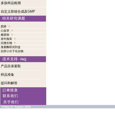
多肽样品检测
自定义肽链合成及GMP
肥胖
心血管
糖尿病
老年痴呆
抗微生物
激素酶联试剂盒
抗癌小分子化合物
产品目录索取
样品准备
提问和解答
Friday 07 August, 2026