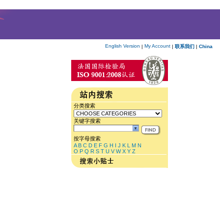
English Version
My Account
|
|
联系我们
|
China
分类搜索
关键字搜索
按字母搜索
A
B
C
D
E
F
G
H
I
J
K
L
M
N
O
P
Q
R
S
T
U
V
W
X
Y
Z