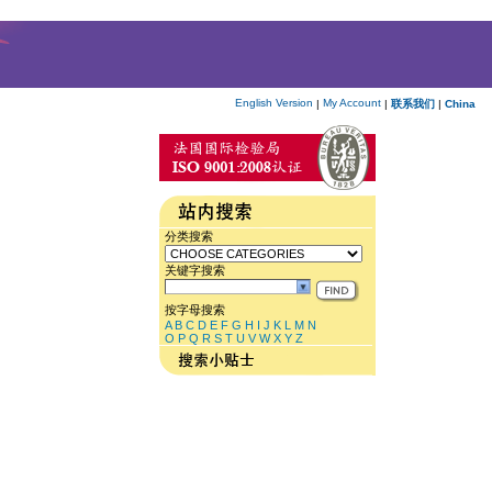
English Version
My Account
|
|
联系我们
|
China
分类搜索
关键字搜索
按字母搜索
A
B
C
D
E
F
G
H
I
J
K
L
M
N
O
P
Q
R
S
T
U
V
W
X
Y
Z