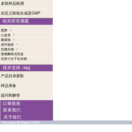
多肽样品检测
自定义肽链合成及GMP
肥胖
心血管
糖尿病
老年痴呆
抗微生物
激素酶联试剂盒
抗癌小分子化合物
产品目录索取
样品准备
提问和解答
Thursday 06 August, 2026