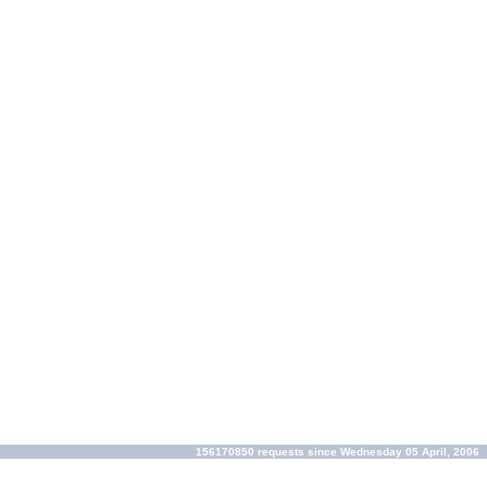
156170850 requests since Wednesday 05 April, 2006