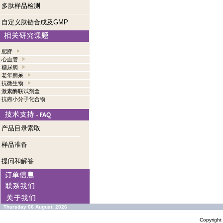
多肽样品检测
自定义肽链合成及GMP
肥胖
心血管
糖尿病
老年痴呆
抗微生物
激素酶联试剂盒
抗癌小分子化合物
产品目录索取
样品准备
提问和解答
Thursday 06 August, 2026
Copyrigh