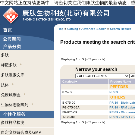
中文网站正在持续更新中，请密切关注我们康肽生物的最新动态，
Top
»
Catalog
»
Advanced Search
»
Search Results
Products meeting the search crit
多肽
Displaying
1
to
5
(of
5
products)
标记多肽
Narrow your search
多肽激素文库
Catalog#+
Product Name
抗体
PEPTIDES
075-09
PR-39
免疫试剂盒
OTHERS
B-075-09
PR-39 - Biotin La
生物标志物阵列
FG-075-09A
PR-39 - FAM Labe
FR-075-09
PR-39 - Rhodamin
T-075-09
PR-39 - I-125 Lab
多肽样品检测
Displaying
1
to
5
(of
5
products)
自定义肽链合成及GMP