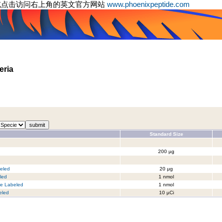
或点击访问右上角的英文官方网站
www.phoenixpeptide.com
eria
Standard Size
200 µg
beled
20 μg
led
1 nmol
e Labeled
1 nmol
eled
10 µCi