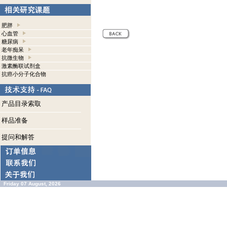
肥胖
心血管
糖尿病
老年痴呆
抗微生物
激素酶联试剂盒
抗癌小分子化合物
产品目录索取
样品准备
提问和解答
Friday 07 August, 2026