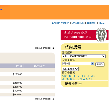
English Version
My Account
|
|
联系我们
|
China
Result Pages:
1
分类搜索
关键字搜索
Price
Buy Now
按字母搜索
$235.00
A
B
C
D
E
F
G
H
I
J
K
L
M
N
O
P
Q
R
S
T
U
V
W
X
Y
Z
$250.00
$275.00
$300.00
$650.00
Result Pages:
1