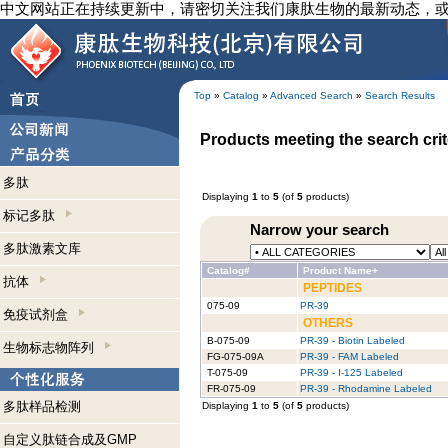
中文网站正在持续更新中，请密切关注我们康肽生物的最新动态，
Top
»
Catalog
»
Advanced Search
»
Search Results
Products meeting the search crit
多肽
Displaying
1
to
5
(of
5
products)
标记多肽
Narrow your search
多肽激素文库
Catalog#
Product Name+
抗体
PEPTIDES
075-09
PR-39
免疫试剂盒
OTHERS
B-075-09
PR-39 - Biotin Labeled
生物标志物阵列
FG-075-09A
PR-39 - FAM Labeled
T-075-09
PR-39 - I-125 Labeled
FR-075-09
PR-39 - Rhodamine Labeled
多肽样品检测
Displaying
1
to
5
(of
5
products)
自定义肽链合成及GMP