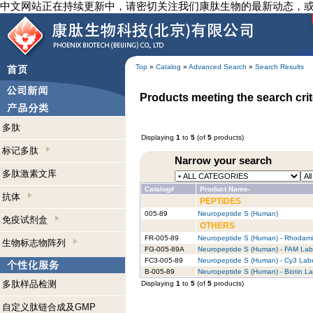
中文网站正在持续更新中，请密切关注我们康肽生物的最新动态，
Top
»
Catalog
»
Advanced Search
»
Search Results
Products meeting the search crit
多肽
Displaying
1
to
5
(of
5
products)
标记多肽
Narrow your search
多肽激素文库
Catalog#
Product Name-
抗体
PEPTIDES
005-89
Neuropeptide S (Human)
免疫试剂盒
OTHERS
FR-005-89
Neuropeptide S (Human) - Rhodam
生物标志物阵列
FG-005-89A
Neuropeptide S (Human) - FAM Lab
FC3-005-89
Neuropeptide S (Human) - Cy3 Lab
B-005-89
Neuropeptide S (Human) - Biotin L
多肽样品检测
Displaying
1
to
5
(of
5
products)
自定义肽链合成及GMP